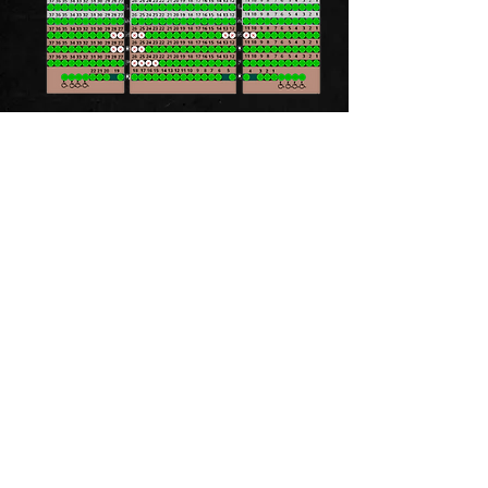
Elias Angeloni
Av. Santos Dumont,
1498-1608
-
Criciúma - SC,
88803-200
DÚVIDAS FREQUENTES
QUEM TEM DIREITO AO
INGRESSO DE "MEIA SOLIDÁRIA"?
Esse ingresso foi criado para que
TODOS tenham direito a meia
entrada levando apenas 1kg de
alimento não perecível. Além de