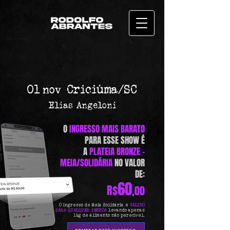
01
Criciúma/SC
nov
Elias Angeloni
O
INGRESSO MAIS BARATO
PARA ESSE SHOW É
A
PLATEIA BRONZE -
MEIA/SOLIDÁRIA
NO VALOR
DE:
60
R$
,00
O ingresso de Meia Solidária é
VÁLIDO
PARA QUALQUER PESSOA
levando apenas
1kg de alimento não perecível.