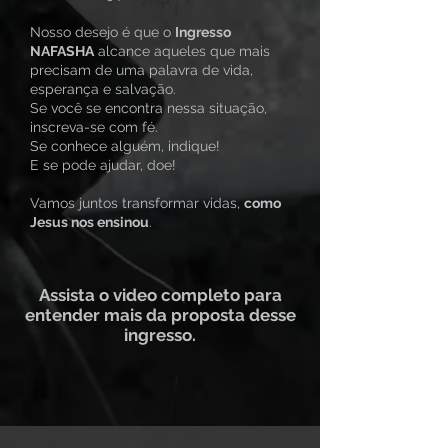
Nosso desejo é que o
Ingresso
NAFASHA
alcance aqueles que mais
precisam de uma palavra de vida,
esperança e salvação.
Se você se encontra nessa situação,
inscreva-se com fé.
Se conhece alguém, indique!
E se pode ajudar, doe!
Vamos juntos transformar vidas,
como
Jesus nos ensinou
.
Assista o video completo para
entender mais da proposta desse
ingresso.