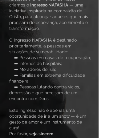
criamos o
Ingresso NAFASHA
— uma
iniciativa inspirada na compaixão de
Cristo, para alcançar aqueles que mais
precisam de esperança, acolhimento e
transformação.
O Ingresso NAFASHA é destinado,
prioritariamente, a pessoas em
situações de vulnerabilidade:
➡️ Pessoas em casas de recuperação;
➡️ Internos de hospitais;
➡️ Moradores de rua;
➡️ Famílias em extrema dificuldade
financeira;
➡️ Pessoas lutando contra vícios,
depressão e que precisam de um
encontro com Deus.
Este ingresso não é apenas uma
oportunidade de ir a um show — é um
gesto de amor e um instrumento de
cura!
Por favor,
seja sincero
.