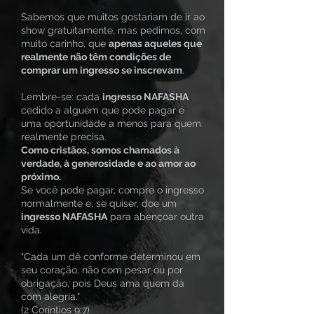
Sabemos que muitos gostariam de ir ao
show gratuitamente, mas pedimos, com
muito carinho, que
apenas aqueles que
realmente não têm condições de
comprar um ingresso se inscrevam
.
Lembre-se: cada
ingresso NAFASHA
cedido a alguém que pode pagar é
uma oportunidade a menos para quem
realmente precisa.
Como cristãos, somos chamados à
verdade, à generosidade e ao amor ao
próximo.
Se você pode pagar, compre o ingresso
normalmente e, se quiser, doe um
ingresso NAFASHA
para abençoar outra
vida.
"Cada um dê conforme determinou em
seu coração, não com pesar ou por
obrigação, pois Deus ama quem dá
com alegria."
(2 Coríntios 9:7)