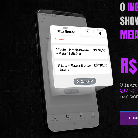
O
IN
SHO
MEIA
R$
O ingre
QUALQU
não per
COMP